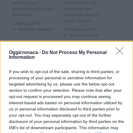
mila euro per
disponibilità, ma
partecipare alla fiera
anche nel caso,
Golosaria
rimarrò sindaco di
Diano Marina”
2 Agosto 2018
In "Soldi dei Dianesi"
16 Gennaio 2018
In "Diano Marina"
Oggicronaca -
Do Not Process My Personal
Information
If you wish to opt-out of the sale, sharing to third parties, or
Diano Marina
impegna 7 mila euro
processing of your personal or sensitive information for
per due collegamenti
targeted advertising by us, please use the below opt-out
in più alla stazione.
section to confirm your selection. Please note that after your
Chiappori: “Ma non è
opt-out request is processed you may continue seeing
solo la nostra”
interest-based ads based on personal information utilized by
us or personal information disclosed to third parties prior to
11 Febbraio 2017
your opt-out. You may separately opt-out of the further
In "Diano Marina"
disclosure of your personal information by third parties on the
IAB’s list of downstream participants. This information may