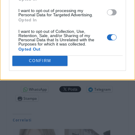
I want to opt-out of processing my
Personal Data for Targeted Advertising.
Opted In
I want to opt-out of Collection, Use,
Retention, Sale, and/or Sharing of my
Personal Data that Is Unrelated with the
Purposes for which it was collected.
Opted Out
CONFIRM
DOWNLOAD QR 🠋
Condividi:
WhatsApp
Telegram
Stampa
Correlati