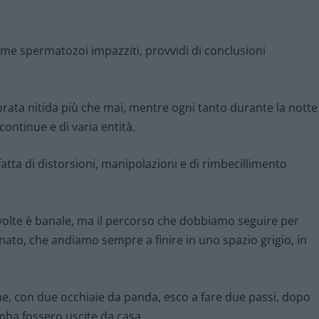
ome spermatozoi impazziti, provvidi di conclusioni
ata nitida più che mai, mentre ogni tanto durante la notte
ontinue e di varia entità.
atta di distorsioni, manipolazioni e di rimbecillimento
olte è banale, ma il percorso che dobbiamo seguire per
nato, che andiamo sempre a finire in uno spazio grigio, in
e, con due occhiaie da panda, esco a fare due passi, dopo
mba fossero uscite da casa.