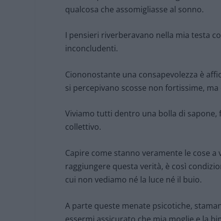
qualcosa che assomigliasse al sonno.
I pensieri riverberavano nella mia testa c
inconcludenti.
Ciononostante una consapevolezza è affior
si percepivano scosse non fortissime, ma c
Viviamo tutti dentro una bolla di sapone, f
collettivo.
Capire come stanno veramente le cose a v
raggiungere questa verità, è così condizio
cui non vediamo né la luce né il buio.
A parte queste menate psicotiche, staman
essermi assicurato che mia moglie e la bi