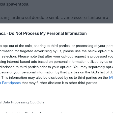
ossa spaventosa.
ati, in giardino sul dondolo sembravano esserci fantasmi a
aca -
Do Not Process My Personal Information
to opt-out of the sale, sharing to third parties, or processing of your per
i vicini, quei 40, 50 secondi che non smettevano più di
formation for targeted advertising by us, please use the below opt-out s
r selection. Please note that after your opt-out request is processed y
eing interest-based ads based on personal information utilized by us or
disclosed to third parties prior to your opt-out. You may separately opt-
a vivere in una zona soggetta a terremoto ho imparato in
losure of your personal information by third parties on the IAB’s list of
le proprie convinzioni, errate, ma non importa.
. This information may also be disclosed by us to third parties on the
IA
Participants
that may further disclose it to other third parties.
ti si sentono…
l Data Processing Opt Outs
 ieri è crollato nella nostre convinzioni.