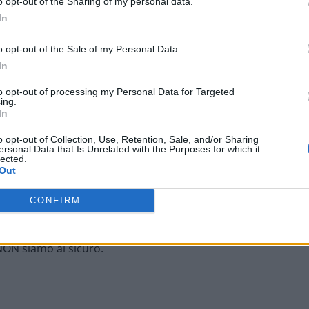
o opt-out of the Sharing of my personal data.
 casa, ieri sono arrivati oltre 400 sfollati.
In
ssita, una cittadina splendida – dove ho passato le mie
o opt-out of the Sale of my Personal Data.
In
to opt-out of processing my Personal Data for Targeted
ing.
In
strutta, ha perso la sua casa e l’attività commerciale.
o opt-out of Collection, Use, Retention, Sale, and/or Sharing
ersonal Data that Is Unrelated with the Purposes for which it
lected.
Out
CONFIRM
scoltavo, avevo una opinione diversa.
 NON siamo al sicuro.