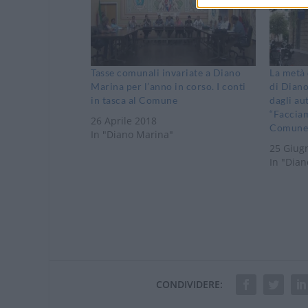
Tasse comunali invariate a Diano
La metà 
Marina per l’anno in corso. I conti
di Diano
in tasca al Comune
dagli au
“Facciam
26 Aprile 2018
Comune
In "Diano Marina"
25 Giug
In "Dia
CONDIVIDERE: