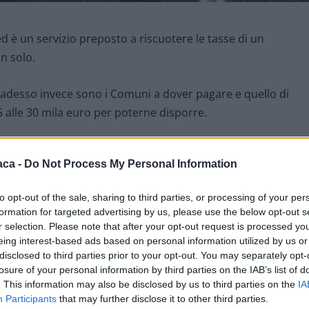
d è un servizio preposto a riscuotere le tasse di un
n solo.
 adesso invece sono i Comuni a dover pagare e quello di
 alle 30 mila euro per poterne disporre.
a tramite una gara e il bando, fino al 31 dicembre 2021 è
aca -
Do Not Process My Personal Information
nsiglio Comunale.
to opt-out of the sale, sharing to third parties, or processing of your per
ma le banche avevano convenienza a maneggiare dei soldi,
formation for targeted advertising by us, please use the below opt-out s
alla Banca d’Italia e vanno incontro a delle spese, di qui la
r selection. Please note that after your opt-out request is processed y
eing interest-based ads based on personal information utilized by us or
disclosed to third parties prior to your opt-out. You may separately opt-
losure of your personal information by third parties on the IAB’s list of
. This information may also be disclosed by us to third parties on the
IA
Participants
that may further disclose it to other third parties.