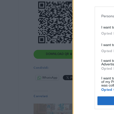
Persona
I want t
Opted 
I want t
Opted 
DOWNLOAD QR 🠋
I want 
Advertis
Condividi:
Opted 
WhatsApp
Telegram
I want t
of my P
was col
Opted 
Correlati