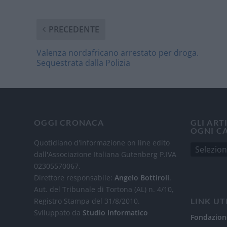
PRECEDENTE
Valenza nordafricano arrestato per droga.
Sequestrata dalla Polizia
OGGI CRONACA
GLI ART
OGNI C
Quotidiano d'informazione on line edito
dall'Associazione Italiana Gutenberg P.IVA
02305570067.
Direttore responsabile:
Angelo Bottiroli
.
Aut. del Tribunale di Tortona (AL) n. 4/10,
Registro Stampa del 31/8/2010.
LINK UT
Sviluppato da
Studio Informatico
Fondazion