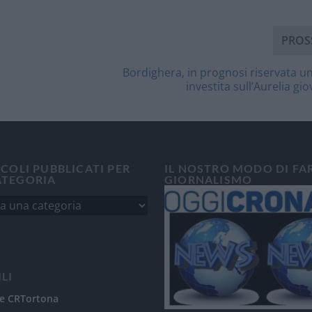
PROS
Bordighera, in prognosi riservata 
investita sull’Aurelia gi
ICOLI PUBBLICATI PER
IL NOSTRO MODO DI FA
ATEGORIA
GIORNALISMO
ILI
e CRTortona