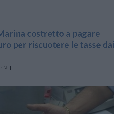
Marina costretto a pagare
ro per riscuotere le tasse da
 (IM)
|