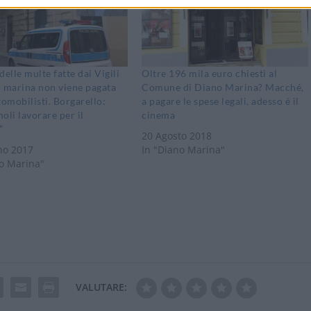
delle multe fatte dai Vigili
Oltre 196 mila euro chiesti al
 marina non viene pagata
Comune di Diano Marina? Macché,
tomobilisti. Borgarello:
a pagare le spese legali, adesso è il
oli lavorare per il
cinema
”
20 Agosto 2018
no 2017
In "Diano Marina"
no Marina"
VALUTARE: