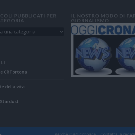
ICOLI PUBBLICATI PER
IL NOSTRO MODO DI FA
ATEGORIA
GIORNALISMO
ILI
ne CRTortona
te della vita
Stardust
Perchè Oggi Cronaca
Contatta la redaz
s