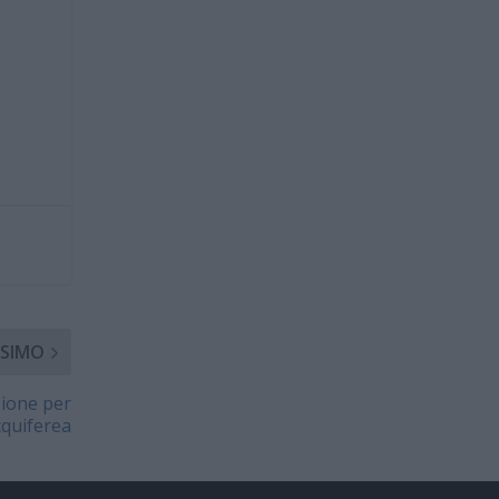
SIMO
zione per
cquiferea