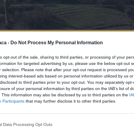
aca -
Do Not Process My Personal Information
tere il mio nome.
ti la nostra citta’, prendo lo spunto dal mio giro in
to opt-out of the sale, sharing to third parties, or processing of your per
manifestare la mia gioia per cio’ che ho potuto ammirare in
formation for targeted advertising by us, please use the below opt-out s
r selection. Please note that after your opt-out request is processed y
eing interest-based ads based on personal information utilized by us or
nte da Cerreto, sulla sinistra appare lo spettacolo annuale
disclosed to third parties prior to your opt-out. You may separately opt-
di piante in pieno fiore che durera’ veramente poco ma che
losure of your personal information by third parties on the IAB’s list of
genere, piu’ ridotta pero’, e’ presente solo nel tratto sotto
. This information may also be disclosed by us to third parties on the
IA
Participants
that may further disclose it to other third parties.
ine’arbusti vicino alla strada che porta al paese, il profumo
ra veramente inebriante.
l Data Processing Opt Outs