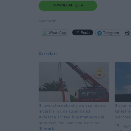
DOWNLOAD QR 🠋
Condividi:
WhatsApp
Telegram
Correlati
Il navigatore sbaglia e un camion si
Il cammi
incastra in una stradina ad
ginestre
Avolasca. Incredibile manovra dei
mercole
pompieri che lavorano 6 ore per
15 Lugli
liberarlo