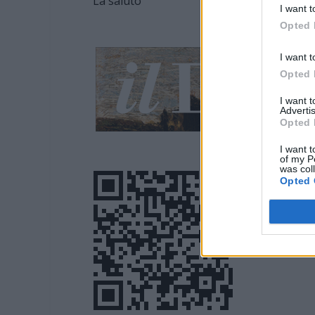
La saluto
I want t
Opted 
I want t
Opted 
I want 
Advertis
Opted 
I want t
of my P
was col
Opted 