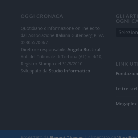
OGGI CRONACA
GLI ART
OGNI C
Quotidiano d'informazione on line edito
dall'Associazione Italiana Gutenberg P.IVA
02305570067.
Direttore responsabile:
Angelo Bottiroli
.
Aut. del Tribunale di Tortona (AL) n. 4/10,
Registro Stampa del 31/8/2010.
LINK UT
Sviluppato da
Studio Informatico
Fondazio
Le tre scel
Megaplex 
Progettato da
| Alimentato da
Elegant Themes
WordPres