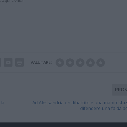
-Acqui-Ovada"
VALUTARE:
PROS
lla
Ad Alessandria un dibattito e una manifesta
difendere una falda a