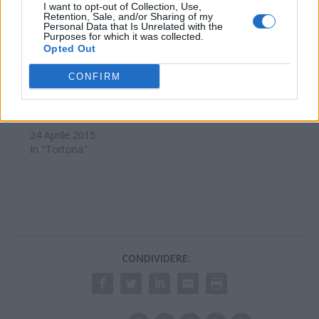
I want to opt-out of Collection, Use,
Retention, Sale, and/or Sharing of my
Personal Data that Is Unrelated with the
Purposes for which it was collected.
Opted Out
Tortona, albanese
CONFIRM
scoperto mentre
rubava all’interno del
Bingo, denunciato
24 Aprile 2015
In "Tortona"
CONDIVIDERE: