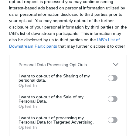
opt-out request is processed you may continue seeing
interest-based ads based on personal information utilized by
Condividi:
us or personal information disclosed to third parties prior to
WhatsApp
Telegram
your opt-out. You may separately opt-out of the further
disclosure of your personal information by third parties on the
Stampa
IAB’s list of downstream participants. This information may
also be disclosed by us to third parties on the
IAB’s List of
Downstream Participants
that may further disclose it to other
Correlati
third parties.
Personal Data Processing Opt Outs
I want to opt-out of the Sharing of my
personal data.
Opted In
Armati di pistola
In pieno giorno e
dentro al Bingo di
armati di pistola
I want to opt-out of the Sale of my
Personal Data.
Tortona: individuati
rapinano il Bingo
Opted In
tutti i rapinatori
portando via 10 mila
euro
8 Agosto 2018
I want to opt-out of processing my
Personal Data for Targeted Advertising.
In "Tortona"
8 Aprile 2015
Opted In
In "Tortona"