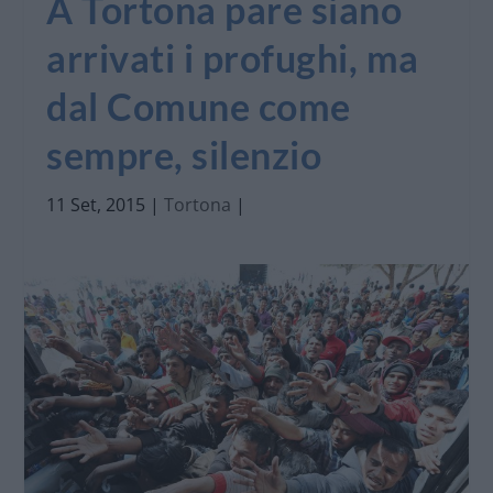
A Tortona pare siano
arrivati i profughi, ma
dal Comune come
sempre, silenzio
11 Set, 2015
|
Tortona
|