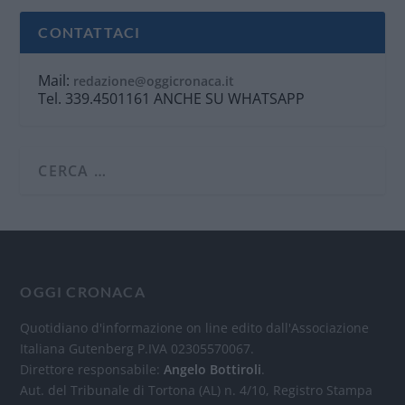
CONTATTACI
Mail:
redazione@oggicronaca.it
Tel. 339.4501161 ANCHE SU WHATSAPP
OGGI CRONACA
Quotidiano d'informazione on line edito dall'Associazione
Italiana Gutenberg P.IVA 02305570067.
Direttore responsabile:
Angelo Bottiroli
.
Aut. del Tribunale di Tortona (AL) n. 4/10, Registro Stampa