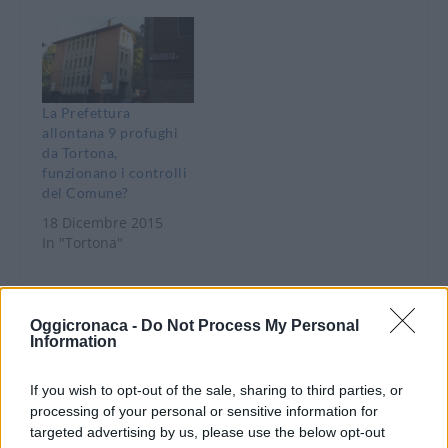
La Prefettura
allontana 9 profughi
da Tortona,
funzionano i controlli
del Comune?
18 Dicembre 2015
In "Tortona"
Oggicronaca -
Do Not Process My Personal
Information
If you wish to opt-out of the sale, sharing to third parties, or
CONDIVIDERE:
processing of your personal or sensitive information for
targeted advertising by us, please use the below opt-out