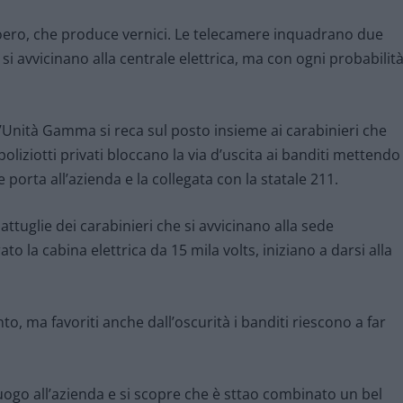
 Boero, che produce vernici. Le telecamere inquadrano due
si avvicinano alla centrale elettrica, ma con ogni probabilit
ll’Unità Gamma si reca sul posto insieme ai carabinieri che
oliziotti privati bloccano la via d’uscita ai banditi mettendo
 porta all’azienda e la collegata con la statale 211.
ttuglie dei carabinieri che si avvicinano alla sede
to la cabina elettrica da 15 mila volts, iniziano a darsi alla
to, ma favoriti anche dall’oscurità i banditi riescono a far
uogo all’azienda e si scopre che è sttao combinato un bel