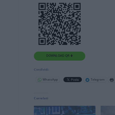
DOWNLOAD QR 🠋
Condividi:
WhatsApp
Telegram
Correlati