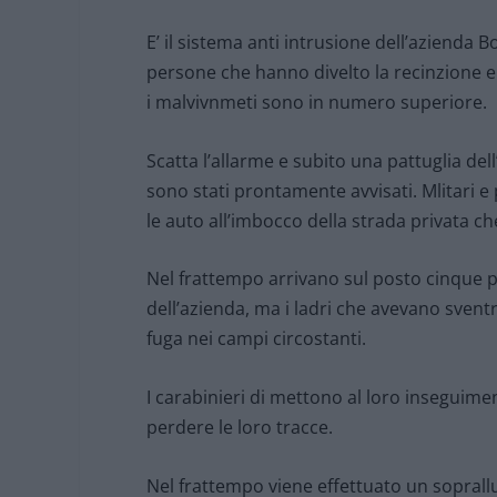
E’ il sistema anti intrusione dell’azienda
persone che hanno divelto la recinzione e 
i malvivnmeti sono in numero superiore.
Scatta l’allarme e subito una pattuglia de
sono stati prontamente avvisati. Mlitari e p
le auto all’imbocco della strada privata che
Nel frattempo arrivano sul posto cinque pa
dell’azienda, ma i ladri che avevano sventra
fuga nei campi circostanti.
I carabinieri di mettono al loro inseguimen
perdere le loro tracce.
Nel frattempo viene effettuato un soprall