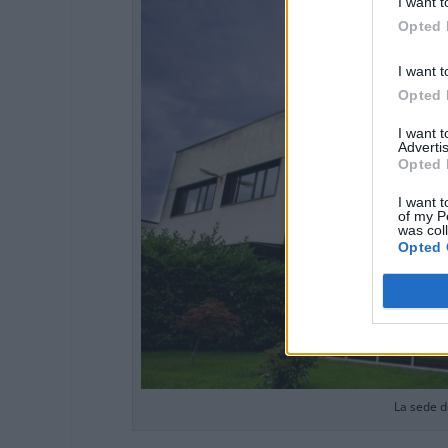
I want t
Opted 
I want t
Opted 
I want 
Advertis
Opted 
I want t
of my P
was col
Opted 
La sede 