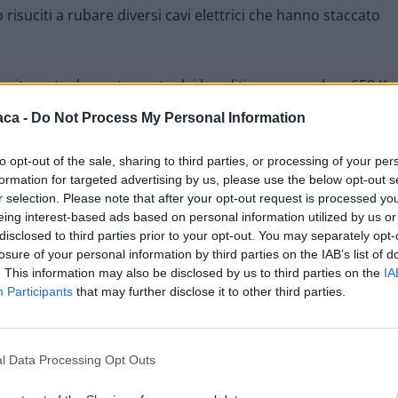
o risuciti a rubare diversi cavi elettrici che hanno staccato
 ritrovate due auto usate dai banditi con sopra ben 650 Kg
restituiti al direttore della fabbrica svegliato in piena
aca -
Do Not Process My Personal Information
to opt-out of the sale, sharing to third parties, or processing of your per
trovati arnesi da scasso, posti sotto sequestro insieme alla
formation for targeted advertising by us, please use the below opt-out s
r selection. Please note that after your opt-out request is processed y
tervenire anche i tecnici dell’Enel per riparare il guasto.
eing interest-based ads based on personal information utilized by us or
disclosed to third parties prior to your opt-out. You may separately opt-
tità, ma avrebbero potuto essere ancora più ingenti se i
losure of your personal information by third parties on the IAB’s list of
tempestivamente intervenuti ed avessero dato subito
. This information may also be disclosed by us to third parties on the
IA
Participants
that may further disclose it to other third parties.
l Data Processing Opt Outs