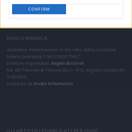
CONFIRM
OGGI CRONACA
Quotidiano d'informazione on line edito dall'Associazione
Italiana Gutenberg P.IVA 02305570067.
Direttore responsabile:
Angelo Bottiroli
.
Aut. del Tribunale di Tortona (AL) n. 4/10, Registro Stampa del
31/8/2010.
Sviluppato da
Studio Informatico
GLI ARTICOLI PUBBLICATI PER OGNI