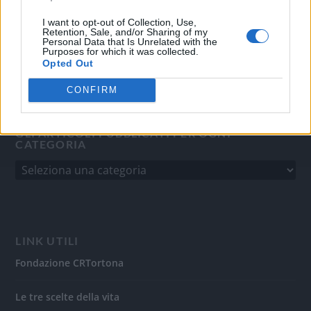
del 31/8/2010.
Sviluppato da
Studio Informatico
I want to opt-out of Collection, Use,
Retention, Sale, and/or Sharing of my
Personal Data that Is Unrelated with the
Purposes for which it was collected.
Opted Out
CONFIRM
GLI ARTICOLI PUBBLICATI PER OGNI
CATEGORIA
LINK UTILI
Fondazione CRTortona
Le tre scelte della vita