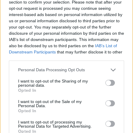
section to confirm your selection. Please note that after your
opt-out request is processed you may continue seeing
CONTATTACI
interest-based ads based on personal information utilized by
us or personal information disclosed to third parties prior to
Mail:
your opt-out. You may separately opt-out of the further
redazione@oggicronaca.it
Tel. 339.4501161 ANCHE SU WHATSAPP
disclosure of your personal information by third parties on the
IAB’s list of downstream participants. This information may
also be disclosed by us to third parties on the
IAB’s List of
Downstream Participants
that may further disclose it to other
third parties.
Personal Data Processing Opt Outs
I want to opt-out of the Sharing of my
personal data.
Opted In
OGGI CRONACA
I want to opt-out of the Sale of my
Personal Data.
Quotidiano d'informazione on line edito dall'Associazione
Opted In
Italiana Gutenberg P.IVA 02305570067.
Direttore responsabile:
Angelo Bottiroli
.
I want to opt-out of processing my
Personal Data for Targeted Advertising.
Aut. del Tribunale di Tortona (AL) n. 4/10, Registro Stampa
Opted In