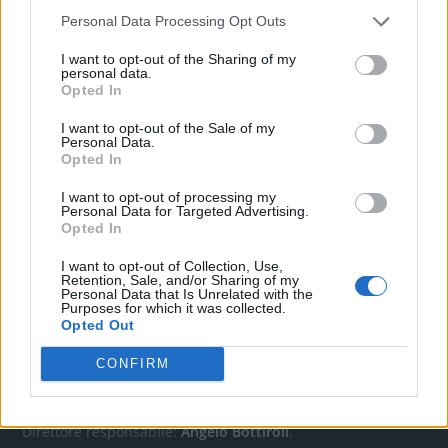
Personal Data Processing Opt Outs
CONTATTACI
I want to opt-out of the Sharing of my
personal data.
Opted In
Mail:
redazione@oggicronaca.it
I want to opt-out of the Sale of my
Tel. 339.4501161 ANCHE SU WHATSAPP
Personal Data.
Opted In
I want to opt-out of processing my
Personal Data for Targeted Advertising.
Opted In
I want to opt-out of Collection, Use,
Retention, Sale, and/or Sharing of my
Personal Data that Is Unrelated with the
Purposes for which it was collected.
Opted Out
OGGI CRONACA
CONFIRM
Quotidiano d'informazione on line edito dall'Associazione
Italiana Gutenberg P.IVA 02305570067.
Direttore responsabile:
Angelo Bottiroli
.