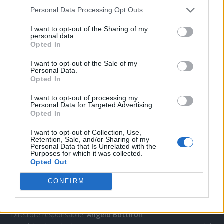
Personal Data Processing Opt Outs
CONTATTACI
I want to opt-out of the Sharing of my
personal data.
Opted In
Mail:
redazione@oggicronaca.it
I want to opt-out of the Sale of my
Tel. 339.4501161 ANCHE SU WHATSAPP
Personal Data.
Opted In
I want to opt-out of processing my
Personal Data for Targeted Advertising.
Opted In
I want to opt-out of Collection, Use,
Retention, Sale, and/or Sharing of my
Personal Data that Is Unrelated with the
Purposes for which it was collected.
Opted Out
OGGI CRONACA
CONFIRM
Quotidiano d'informazione on line edito dall'Associazione
Italiana Gutenberg P.IVA 02305570067.
Direttore responsabile:
Angelo Bottiroli
.