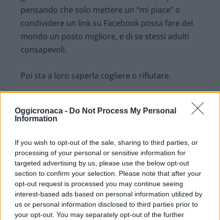
pensando che solo mettere un “mi piace” o
condividere un link su Facebook possa fare del
mondo un posto migliore, e di se stessi adulti
consapevoli.
Poi sta a loro saperla cogliere o rifiutare.
Annamaria Agosti
Oggicronaca -
Do Not Process My Personal
Information
If you wish to opt-out of the sale, sharing to third parties, or
processing of your personal or sensitive information for
targeted advertising by us, please use the below opt-out
18 novembre 2012
section to confirm your selection. Please note that after your
opt-out request is processed you may continue seeing
interest-based ads based on personal information utilized by
us or personal information disclosed to third parties prior to
your opt-out. You may separately opt-out of the further