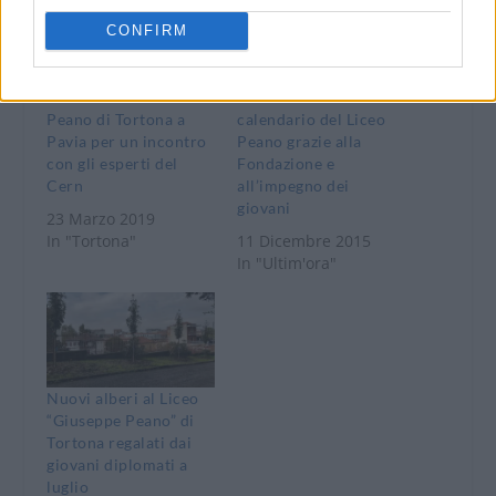
CONFIRM
Gli studenti del Liceo
Una mostra e un
Peano di Tortona a
calendario del Liceo
Pavia per un incontro
Peano grazie alla
con gli esperti del
Fondazione e
Cern
all’impegno dei
giovani
23 Marzo 2019
In "Tortona"
11 Dicembre 2015
In "Ultim'ora"
Nuovi alberi al Liceo
“Giuseppe Peano” di
Tortona regalati dai
giovani diplomati a
luglio