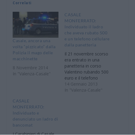
Correlati
CASALE
MONFERRATO:
Individuato il ladro
che aveva rubato 500
e un telefono cellulare
Casale, ancora una
dalla panetteria
volta “pizzicato” dalla
Polizia il mago delle
Il 21 novembre scorso
macchinette
era entrato in una
panetteria in corso
8 Novembre 2014
Valentino rubando 500
In "Valenza-Casale"
euro e il telefono
cellulare, ma è stato
14 Gennaio 2013
individuato e
In "Valenza-Casale"
denunciato dai
CASALE
poliziotti del
MONFERRATO:
Commissariato alla
Individuato e
guida di Atos Vecchi. A
denunciato un ladro di
finire nei guai un
bancomat
casalese di 44 anni,
conosciuto come il
I Carabinieri di Casale