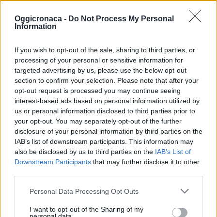
“mago” delle
Monferrato hanno
macchinette”, già…
denunciato per furto
Oggicronaca -
Do Not Process My Personal
Information
con strappo un 41enne
cittadino romeno
domiciliato in Torino. I
29 Ottobre 2012
If you wish to opt-out of the sale, sharing to third parties, or
militari dell’Arma, al
In "Valenza-Casale"
processing of your personal or sensitive information for
termine di
targeted advertising by us, please use the below opt-out
accertamenti di polizia
section to confirm your selection. Please note that after your
giudiziaria, riuscivano
opt-out request is processed you may continue seeing
ad identificarlo come
interest-based ads based on personal information utilized by
l’autore di un furto
us or personal information disclosed to third parties prior to
messo a segno il 12
your opt-out. You may separately opt-out of the further
ottobre ai danni di una
CONDIVIDERE:
disclosure of your personal information by third parties on the
74enne pensionata.
IAB’s list of downstream participants. This information may
Nella circostanza…
also be disclosed by us to third parties on the
IAB’s List of
Downstream Participants
that may further disclose it to other
third parties.
VALUTARE:
Personal Data Processing Opt Outs
I want to opt-out of the Sharing of my
personal data.