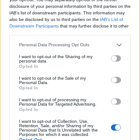
disclosure of your personal information by third parties on the
Correlati
IAB’s list of downstream participants. This information may
also be disclosed by us to third parties on the
IAB’s List of
ALESSANDRIA: La
Secondo Coldiretti
Coldiretti lancia
gasolio, benzina e
Downstream Participants
that may further disclose it to other
l’allarme “La benzina a
ortaggi sono i prodotti
third parties.
livelli record contagia
che hanno avuto i
l’86% della spesa”
maggiori rincari in
Personal Data Processing Opt Outs
provincia
La Coldiretti lancia
I want to opt-out of the Sharing of my
l’allarme: “un litro di
Il prezzo del pieno per
personal data.
benzina verde costa di
una automobile media
Opted In
più di un litro di latte o
(50 litri) ha superato i
I want to opt-out of the Sale of my
di un chilo di pasta e
93 euro per effetto
Personal Data.
aumentano i prezzi.”
9 Gennaio 2012
dell’aumento del
Opted In
Con benzina, trasporti
In "Alessandria"
prezzo della benzina,
15 Marzo 2012
e logistica che incidono
mentre il nuovo record
In "Alessandria"
I want to opt-out of processing my
complessivamente per
del gasolio per
Personal Data for Targeted Advertising.
ALESSANDRIA: Il caro
Opted In
circa un terzo sui costi
l’autotrasporto ha un
bollette taglia la spesa
della frutta e verdura,
effetto valanga sulla
I want to opt-out of Collection, Use,
delle famiglie. Analisi
infatti, secondo la
spesa in un Paese
Retention, Sale, and/or Sharing of my
della Coldiretti
Coldiretti, l’effetto…
dove l’88 per cento
Personal Data that Is Unrelated with the
Purposes for which it was collected.
delle merci viaggia su
Pesano anche sul
Opted Out