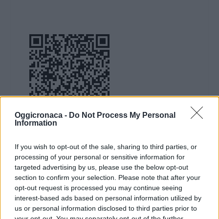
Oggicronaca -
Do Not Process My Personal
Information
DOWNLOAD QR 🠋
If you wish to opt-out of the sale, sharing to third parties, or
processing of your personal or sensitive information for
Condividi:
targeted advertising by us, please use the below opt-out
section to confirm your selection. Please note that after your
WhatsApp
Telegram
opt-out request is processed you may continue seeing
Stampa
interest-based ads based on personal information utilized by
us or personal information disclosed to third parties prior to
your opt-out. You may separately opt-out of the further