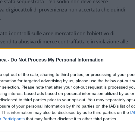
 è stata sequestrata. L’episodio non deve essere
va di giocattoli di provenienza non accertata che quindi
.
cato i controlli sulle aree mercatali con l’obiettivo di
vendita abusiva di merce contraffatta e in violazione alle
aca -
Do Not Process My Personal Information
elle giornate antecedenti le Festività Natalizie
cora più capillari possibili di quelli che vengono effettuat
to opt-out of the sale, sharing to third parties, or processing of your per
formation for targeted advertising by us, please use the below opt-out s
rti episodi possano ripetersi.
r selection. Please note that after your opt-out request is processed y
eing interest-based ads based on personal information utilized by us or
disclosed to third parties prior to your opt-out. You may separately opt-
losure of your personal information by third parties on the IAB’s list of
. This information may also be disclosed by us to third parties on the
IA
Participants
that may further disclose it to other third parties.