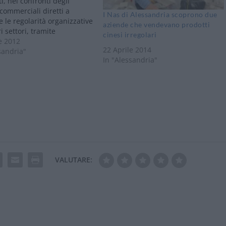
i, nei confronti degli
 commerciali diretti a
I Nas di Alessandria scoprono due
re le regolarità organizzative
aziende che vendevano prodotti
i settori, tramite
cinesi irregolari
ni di attività congiunta
e 2012
22 Aprile 2014
ze dell’Ordine. Infatti,
sandria"
In "Alessandria"
ì 18 aprile, alle ore 8,30,
e della Polizia di Stato e
lizia Municipale di
dria, congiuntamente al
o SIAN…
VALUTARE: