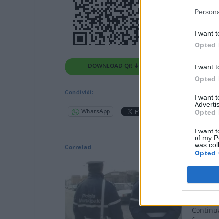
Persona
I want t
Opted 
DOWNLOAD QR 🠋
I want t
Opted 
Condividi:
I want 
Advertis
WhatsApp
Telegram
Opted 
I want t
of my P
was col
Correlati
Opted 
ALESSAN
Polizia 
giocatto
a norma
Continua