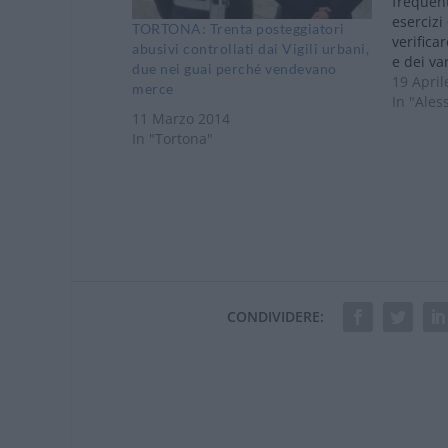
frequent
esercizi
TORTONA: Trenta posteggiatori
verifica
abusivi controllati dai Vigili urbani,
e dei var
due nei guai perché vendevano
operazio
19 April
merce
delle For
In "Ales
11 Marzo 2014
mercoled
In "Tortona"
personal
della Po
Alessan
servizi
CONDIVIDERE: