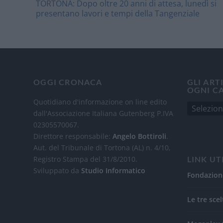
TORTONA: Dopo oltre 20 anni di attesa, lunedì si
presentano lavori e tempi della Tangenziale
OGGI CRONACA
GLI ART
OGNI C
Quotidiano d'informazione on line edito
dall'Associazione Italiana Gutenberg P.IVA
02305570067.
Direttore responsabile:
Angelo Bottiroli
.
Aut. del Tribunale di Tortona (AL) n. 4/10,
Registro Stampa del 31/8/2010.
LINK UT
Sviluppato da
Studio Informatico
Fondazion
Le tre scel