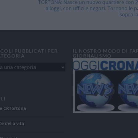
TORTONA: Nasce un nuovo quartiere con 2
alloggi, con uffici e negozi. Tornano le p
sopra la
ICOLI PUBBLICATI PER
IL NOSTRO MODO DI FA
ATEGORIA
GIORNALISMO
ILI
e CRTortona
te della vita