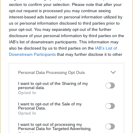
nomadi e il problema
section to confirm your selection. Please note that after your
sul quale la
TORTONA: L’acqua
opt-out request is processed you may continue seeing
maggioranza rischiava
non pagata dai nomadi
interest-based ads based on personal information utilized by
un scivolone, non è
fa scattare la verifica
us or personal information disclosed to third parties prior to
stato chiarito. La
nella maggioranza e
your opt-out. You may separately opt-out of the further
richiesta di revoca
l’assessore rischia
disclosure of your personal information by third parties on the
delle deleghe
IAB’s list of downstream participants. This information may
L’acqua non pagata da
all’assessore era stata
nomadi rischia di
also be disclosed by us to third parties on the
IAB’s List of
presentata da Paolo
creare un caso
Downstream Participants
that may further disclose it to other
Ronchetti,…
politico.Il presidente
third parties.
del Consiglio
comunale Franco
10 Novembre 2011
Personal Data Processing Opt Outs
Carabetta, esponente
In "Tortona"
I want to opt-out of the Sharing of my
del Pdl, infatti, ha
personal data.
chiesto una verifica
Opted In
politica interna alla
maggioranza volta ad
I want to opt-out of the Sale of my
individuare la
Personal Data.
Opted In
responsabilità delle
dichiarazioni
CONDIVIDERE:
I want to opt-out of processing my
dell’assessore ai
Personal Data for Targeted Advertising.
Servizi sociali Laura