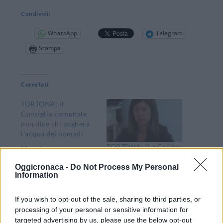
Condividi:
WhatsApp
Telegram
Stampa
Correlati
TORTONA: Il
Consiglio comunale
non dice chi pagherà
l’acqua dei nomadi
TORTONA: “La Caritas
Maggioranza
pagherà 63 mila euro
schierata compatta
per l'acqua dei
Oggicronaca -
Do Not Process My Personal
attorno all’assessore
Information
nomadi” ma la
Laura Castellano:
maggioranza
belle parole e attestati
sconfessa l’assessore
di stima ma alla fine,
29 Novembre 2011
If you wish to opt-out of the sale, sharing to third parties, or
nessuno dice chi
In "Tortona"
processing of your personal or sensitive information for
3 Novembre 2011
pagherà l’acqua dei
targeted advertising by us, please use the below opt-out
In "Tortona"