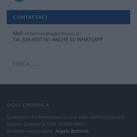
CONTATTACI
Mail:
redazione@oggicronaca.it
Tel. 339.4501161 ANCHE SU WHATSAPP
OGGI CRONACA
Quotidiano d'informazione on line edito dall'Associazione
Italiana Gutenberg P.IVA 02305570067.
Direttore responsabile:
Angelo Bottiroli
.