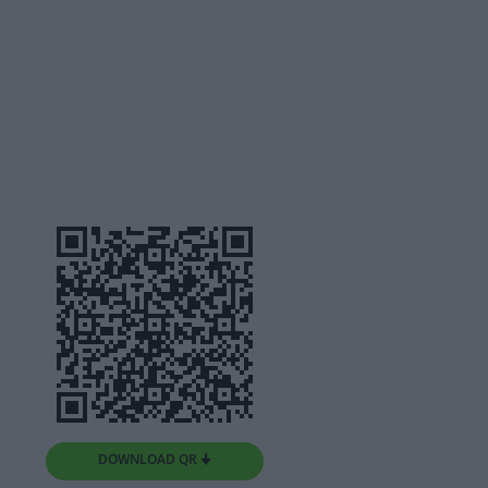
DOWNLOAD QR 🠋