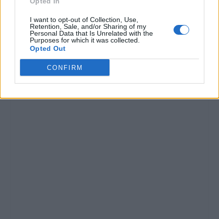
Opted In
Castellano, che
nell’ultimo Consiglio
I want to opt-out of Collection, Use,
ha assicurato che a
Retention, Sale, and/or Sharing of my
VALUTARE:
Personal Data that Is Unrelated with the
pagare…
Purposes for which it was collected.
Opted Out
CONFIRM