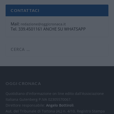
CONTATTACI
Mail:
redazione@oggicronaca.it
Tel. 339.4501161 ANCHE SU WHATSAPP
OGGI CRONACA
Quotidiano d'informazione on line edito dall'Associazione
Italiana Gutenberg P.IVA 02305570067.
Direttore responsabile:
Angelo Bottiroli
.
Aut. del Tribunale di Tortona (AL) n. 4/10, Registro Stampa