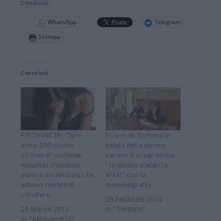
Condividi:
WhatsApp
Telegram
Stampa
Correlati
PROVINCIA: Ogni
I Lions di Tortona in
anno 130 donne
tutela della donna
vittime di violenze
varano il programma
maschili chiedono
‘’Io donna scelgo la
aiuto a un servizio che
Vita!” con la
adesso rischia di
mammografia
chiudere
29 Febbraio 2024
21 Marzo 2012
In "Tortona"
In "Alessandria"