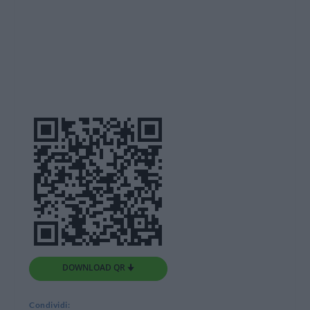
DOWNLOAD QR 🠋
Condividi: