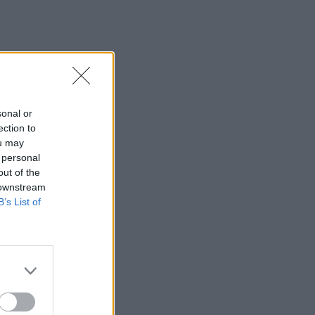
sonal or
ection to
ou may
 personal
out of the
 downstream
B’s List of