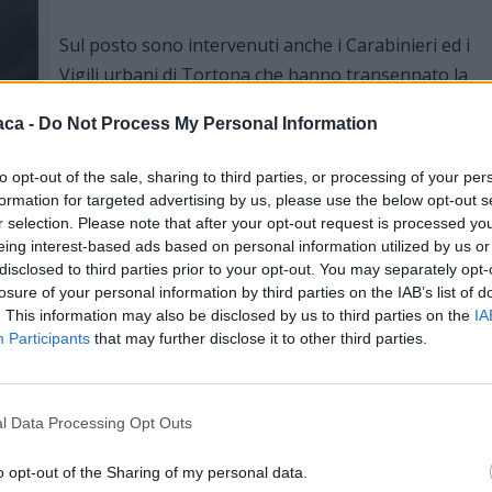
Sul posto sono intervenuti anche i Carabinieri ed i
Vigili urbani di Tortona che hanno transennato la
zona bloccando ogni accesso.
aca -
Do Not Process My Personal Information
Durante il trambusto molti abitanti dei palazzi
to opt-out of the sale, sharing to third parties, or processing of your per
adiacenti si sono affacciati alle finestre ed alcuni si
formation for targeted advertising by us, please use the below opt-out s
lando parole senza senso.
r selection. Please note that after your opt-out request is processed y
eing interest-based ads based on personal information utilized by us or
disclosed to third parties prior to your opt-out. You may separately opt-
oco dopo le 20, ma al momento in cui scriviamo non è stato
losure of your personal information by third parties on the IAB’s list of
 certo è andata distrutta la cantina e annerita parte della
. This information may also be disclosed by us to third parties on the
IA
no stati feriti, ma sono in corso accertamenti per verificare
Participants
that may further disclose it to other third parties.
o elettrico. La situazione comunque sembrava sotto
 evacuate, né ferite. Il fumo per fortuna si è levato alto in
l Data Processing Opt Outs
abitazioni e al momento non sono state riscontrate neppure
 i danni provocati dalle fiamme e soprattutto se l’impianto
o opt-out of the Sharing of my personal data.