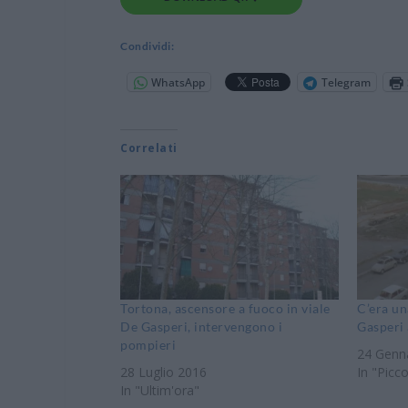
Condividi:
WhatsApp
Telegram
Correlati
Tortona, ascensore a fuoco in viale
C’era un
De Gasperi, intervengono i
Gasperi 
pompieri
24 Genn
28 Luglio 2016
In "Picc
In "Ultim'ora"