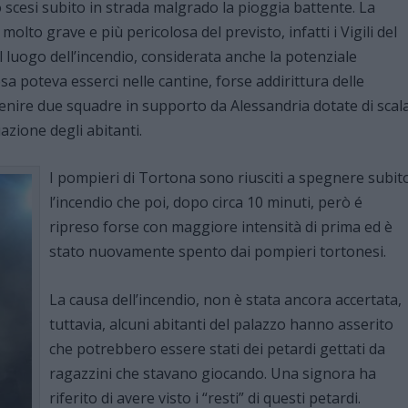
o scesi subito in strada malgrado la pioggia battente. La
lto grave e più pericolosa del previsto, infatti i Vigili del
l luogo dell’incendio, considerata anche la potenziale
sa poteva esserci nelle cantine, forse addirittura delle
enire due squadre in supporto da Alessandria dotate di scal
uazione degli abitanti.
I pompieri di Tortona sono riusciti a spegnere subit
l’incendio che poi, dopo circa 10 minuti, però é
ripreso forse con maggiore intensità di prima ed è
stato nuovamente spento dai pompieri tortonesi.
La causa dell’incendio, non è stata ancora accertata,
tuttavia, alcuni abitanti del palazzo hanno asserito
che potrebbero essere stati dei petardi gettati da
ragazzini che stavano giocando. Una signora ha
riferito di avere visto i “resti” di questi petardi.