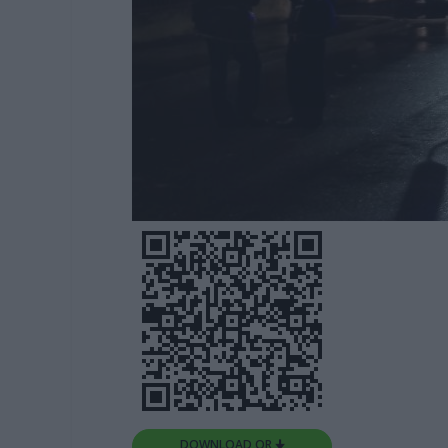
DOWNLOAD QR 🠋