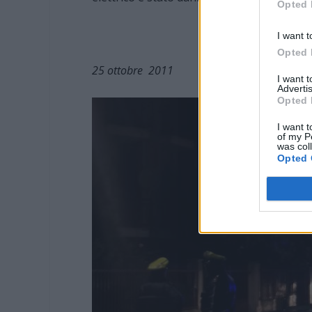
Opted 
I want t
Opted 
25 ottobre 2011
I want 
Advertis
Opted 
I want t
of my P
was col
Opted 