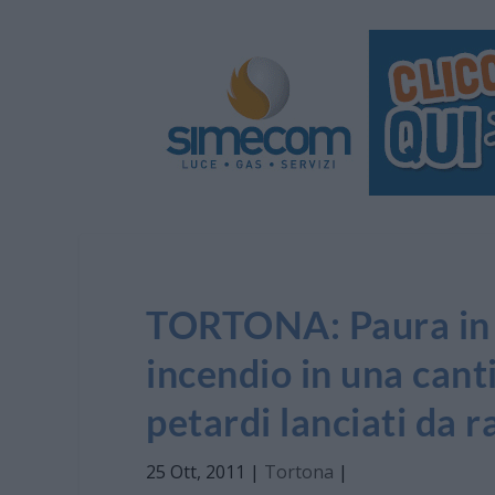
TORTONA: Paura in v
incendio in una cant
petardi lanciati da r
25 Ott, 2011
|
Tortona
|